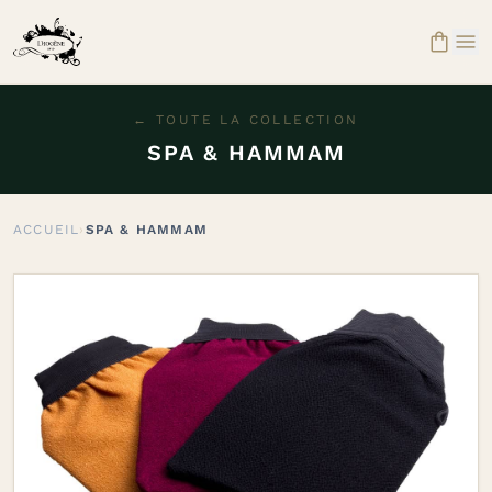


← TOUTE LA COLLECTION
SPA & HAMMAM
ACCUEIL
›
SPA & HAMMAM