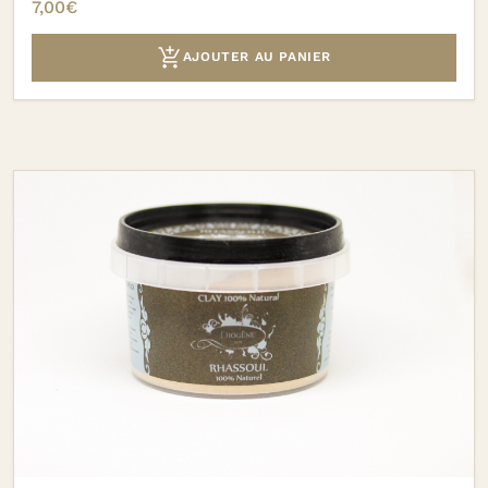
7,00
€

AJOUTER AU PANIER