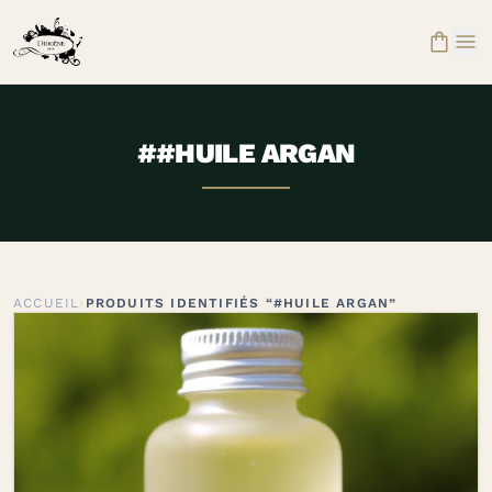


##HUILE ARGAN
ACCUEIL
›
PRODUITS IDENTIFIÉS “#HUILE ARGAN”