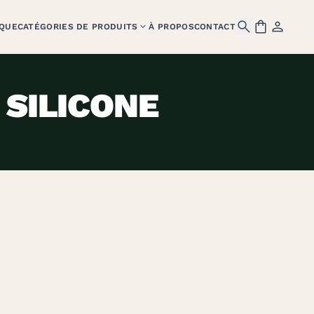




QUE
CATÉGORIES DE PRODUITS
À PROPOS
CONTACT
SILICONE