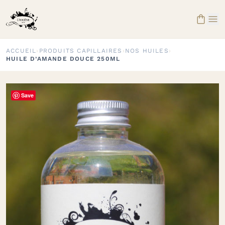


ACCUEIL
›
PRODUITS CAPILLAIRES
›
NOS HUILES
›
HUILE D’AMANDE DOUCE 250ML
Save