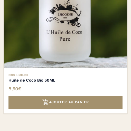
NOS HUILES
Huile de Coco Bio 50ML
8,50
€

AJOUTER AU PANIER