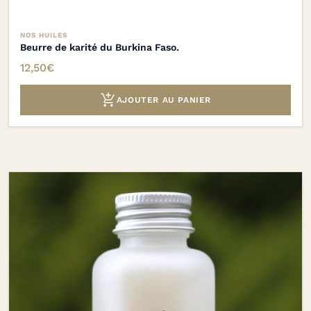
NOS HUILES
Beurre de karité du Burkina Faso.
12,50
€

AJOUTER AU PANIER