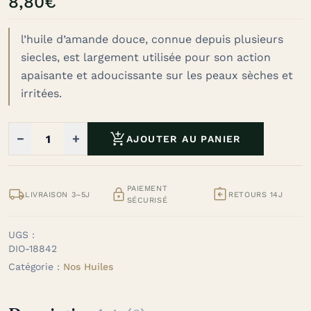
8,80
€
l’huile d’amande douce, connue depuis plusieurs
siecles, est largement utilisée pour son action
apaisante et adoucissante sur les peaux sèches et
irritées.

−
+
AJOUTER AU PANIER
PAIEMENT



LIVRAISON 3–5J
RETOURS 14J
SÉCURISÉ
UGS :
DIO-18842
Catégorie :
Nos Huiles