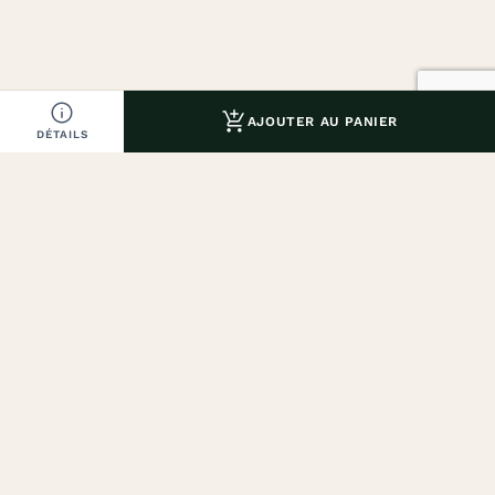


AJOUTER AU PANIER
DÉTAILS
Diogène 1919, une histoire centenaire. Des produits
d’exception, beauté naturelle et élégance à la française.