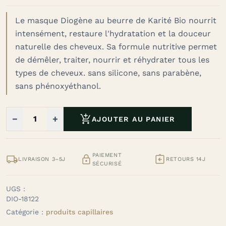
Le masque Diogène au beurre de Karité Bio nourrit
intensément, restaure l'hydratation et la douceur
naturelle des cheveux.
Sa formule nutritive permet
de démêler, traiter, nourrir et réhydrater tous les
types de cheveux.
sans silicone, sans parabène,
sans phénoxyéthanol.

−
+
AJOUTER AU PANIER
PAIEMENT



LIVRAISON 3–5J
RETOURS 14J
SÉCURISÉ
UGS :
DIO-18122
Catégorie :
produits capillaires