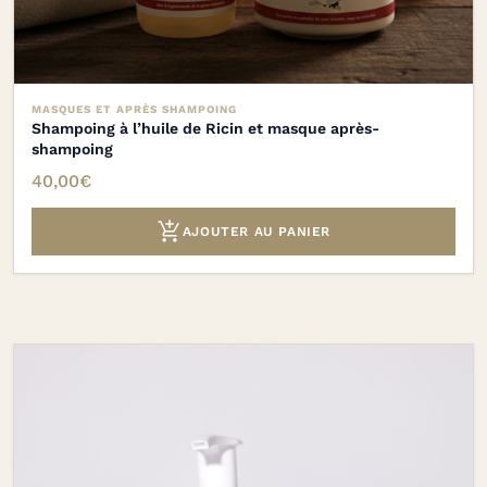
MASQUES ET APRÈS SHAMPOING
Shampoing à l’huile de Ricin et masque après-
shampoing
40,00
€

AJOUTER AU PANIER