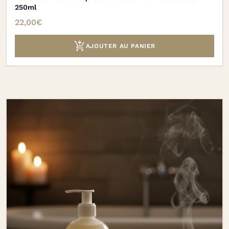
250ml
22,00
€

AJOUTER AU PANIER