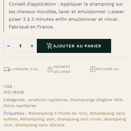
Conseil d'application : Appliquer le shampoing sur
les cheveux mouillés, laver et émulsionner.
Laisser
poser 2 à 3 minutes enfin émulsionner et rincer.
Fabriqué en France.

−
+
AJOUTER AU PANIER
PAIEMENT



LIVRAISON 3–5J
RETOURS 14J
SÉCURISÉ
UGS :
DIO-18928
Catégories :
produits capillaires
,
Shampoings Diogène 1919
,
Soins capillaires
Étiquettes :
#shampoing à l'huile de ricin
,
#shampoing sans
sulfate
,
#shampoing soin
,
shampoing anti chute
,
shampoing
ricin
,
shampoing sans silicone