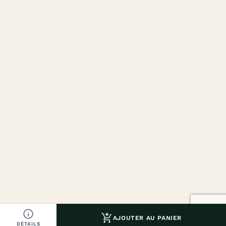


AJOUTER AU PANIER
DÉTAILS