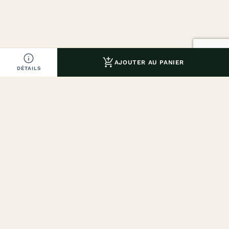


AJOUTER AU PANIER
DÉTAILS
Diogène 1919, une histoire centenaire. Des produits
d’exception, beauté naturelle et élégance à la française.