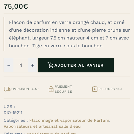
75,00
€
Flacon de parfum en verre orangé chaud, et orné
d'une décoration indienne et d'une pierre brune sur
éléphant.
largeur 7,5 cm
hauteur 4 cm et 7 cm avec
bouchon.
Tige en verre sous le bouchon.

−
+
AJOUTER AU PANIER
PAIEMENT



LIVRAISON 3–5J
RETOURS 14J
SÉCURISÉ
UGS :
DIO-19211
Catégories :
Flaconnage et vaporisateur de Parfum
,
Vaporisateurs et artisanat salle d'eau
Étiquette :
vaporisateur de parfum