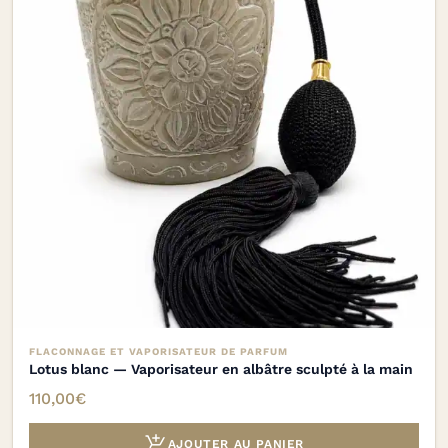
FLACONNAGE ET VAPORISATEUR DE PARFUM
Lotus blanc — Vaporisateur en albâtre sculpté à la main
110,00
€

AJOUTER AU PANIER