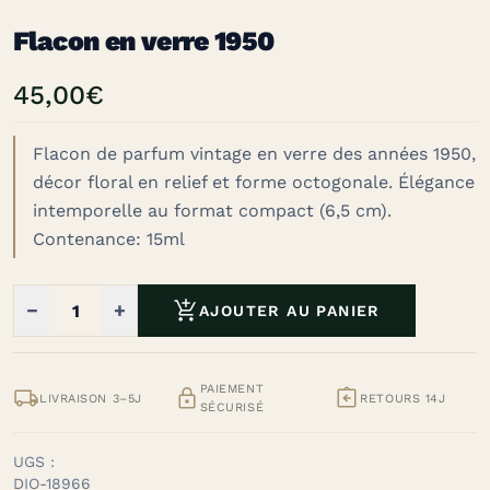
Flacon en verre 1950
45,00
€
Flacon de parfum vintage en verre des années 1950,
décor floral en relief et forme octogonale. Élégance
intemporelle au format compact (6,5 cm).
Contenance: 15ml

−
+
AJOUTER AU PANIER
PAIEMENT



LIVRAISON 3–5J
RETOURS 14J
SÉCURISÉ
UGS :
DIO-18966