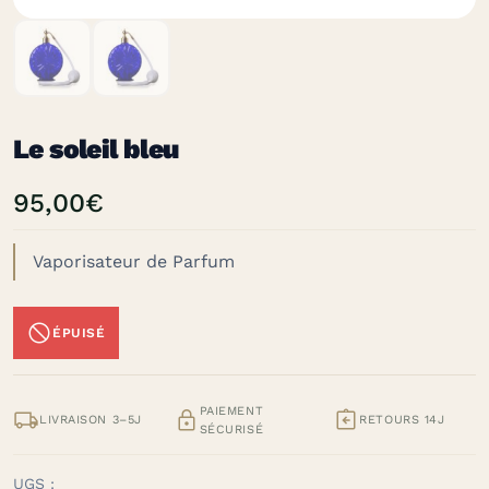
Le soleil bleu
95,00
€
Vaporisateur de Parfum

ÉPUISÉ
PAIEMENT



LIVRAISON 3–5J
RETOURS 14J
SÉCURISÉ
UGS :