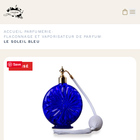


ACCUEIL
›
PARFUMERIE
›
FLACONNAGE ET VAPORISATEUR DE PARFUM
›
LE SOLEIL BLEU
Save
ÉPUISÉ