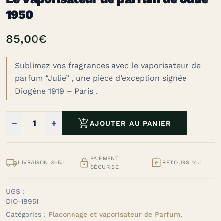
1950
85,00
€
Sublimez vos fragrances avec le vaporisateur de
parfum “Julie” , une pièce d’exception signée
Diogène 1919 – Paris .

−
+
AJOUTER AU PANIER
PAIEMENT



LIVRAISON 3–5J
RETOURS 14J
SÉCURISÉ
UGS :
DIO-18951
Catégories :
Flaconnage et vaporisateur de Parfum
,