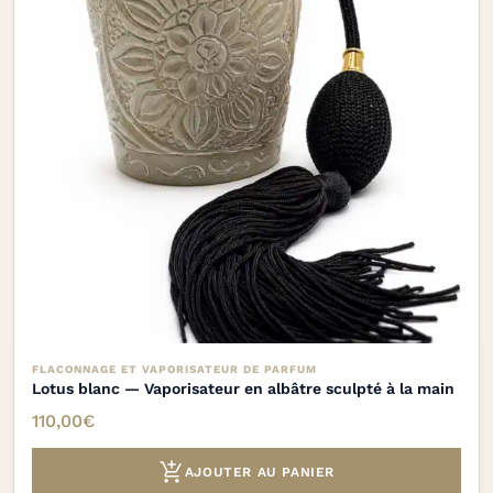
FLACONNAGE ET VAPORISATEUR DE PARFUM
Lotus blanc — Vaporisateur en albâtre sculpté à la main
110,00
€

AJOUTER AU PANIER