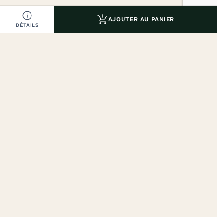


AJOUTER AU PANIER
DÉTAILS
Diogène 1919, une histoire centenaire. Des produits
d’exception, beauté naturelle et élégance à la française.
NAVIGATION
Accueil
Boutique