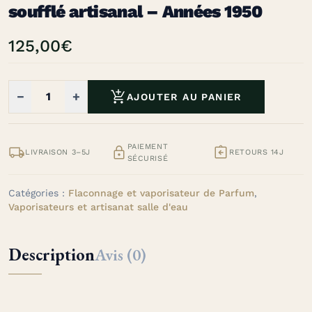
soufflé artisanal – Années 1950
125,00
€

−
+
AJOUTER AU PANIER
PAIEMENT



LIVRAISON 3–5J
RETOURS 14J
SÉCURISÉ
Catégories :
Flaconnage et vaporisateur de Parfum
,
Vaporisateurs et artisanat salle d'eau
Description
Avis (0)