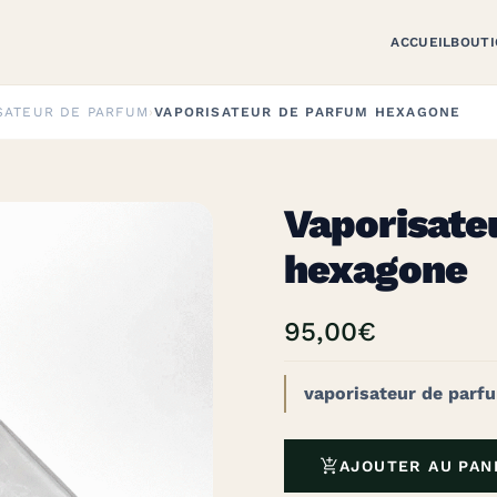
ACCUEIL
BOUTI
SATEUR DE PARFUM
›
VAPORISATEUR DE PARFUM HEXAGONE
Vaporisate
hexagone
95,00
€
vaporisateur de parf

AJOUTER AU PAN