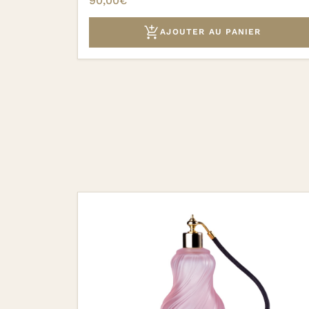
90,00
€

AJOUTER AU PANIER