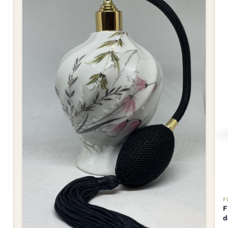
F
F
d