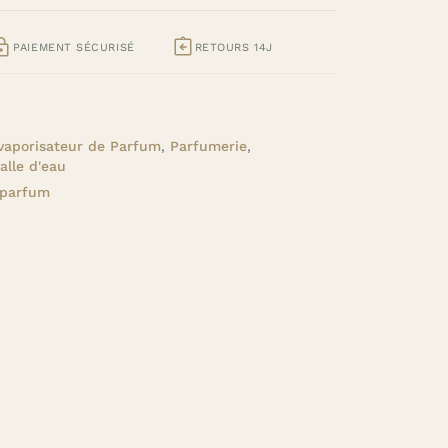


PAIEMENT SÉCURISÉ
RETOURS 14J
vaporisateur de Parfum
,
Parfumerie
,
alle d'eau
 parfum